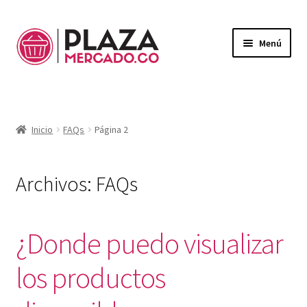
Menú
Mercado
Expandi
el
Domicilios
menú
Inicio
FAQs
Página 2
hijo
¿Necesitas ayuda?
Mi Cuenta
Archivos:
FAQs
Expandi
el
Mi Carrito
menú
¿Donde puedo visualizar
hijo
los productos