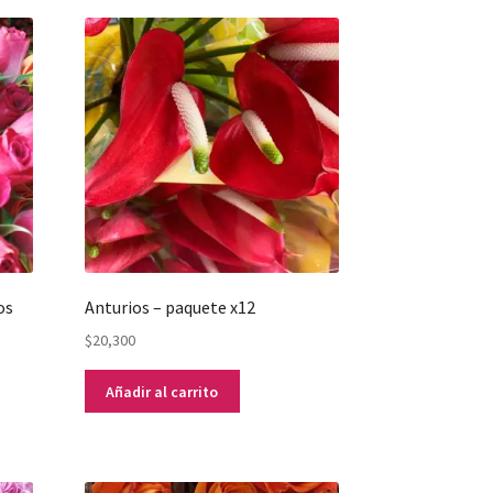
os
Anturios – paquete x12
$
20,300
Añadir al carrito