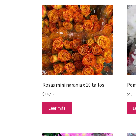
Rosas mini naranja x 10 tallos
Pom
$
16,950
$
9,0
Leer más
L