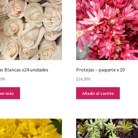
s Blancas x24 unidades
Protejas – paquete x 10
200
$
16,950
eer más
Añadir al carrito