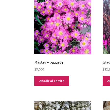
Máster – paquete
Glad
$
9,000
$
22,
Añadir al carrito
A