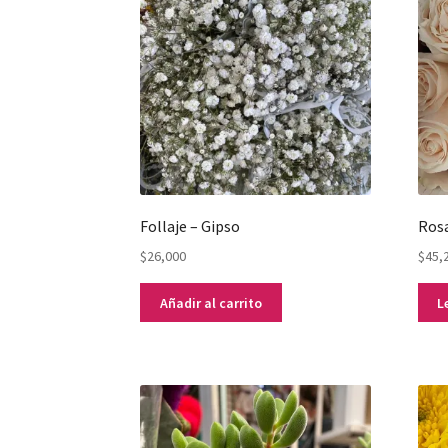
Follaje – Gipso
Rosa
$
26,000
$
45,
Añadir al carrito
L