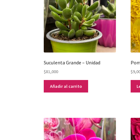
Suculenta Grande – Unidad
Pom
$
81,000
$
9,0
Añadir al carrito
L