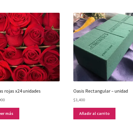
s rojas x24 unidades
Oasis Rectangular – unidad
900
$
3,400
eer más
Añadir al carrito