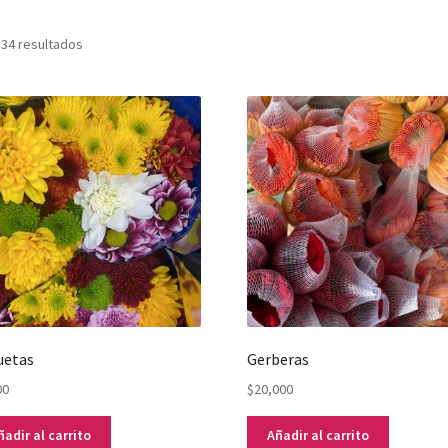
Ordenado
 34 resultados
por
popularidad
uetas
Gerberas
00
$
20,000
ñadir al carrito
Añadir al carrito