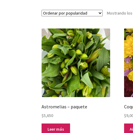
Mostrando los
Astromelias – paquete
Coq
$
5,650
$
9,0
Leer más
A