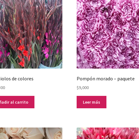
iolos de colores
Pompón morado – paquete
300
$
9,000
ñadir al carrito
Leer más