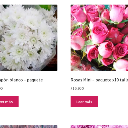
pón blanco – paquete
Rosas Mini – paquete x10 tall
00
$
16,950
eer más
Leer más