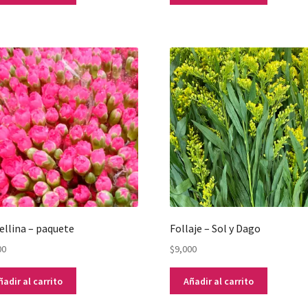
ellina – paquete
Follaje – Sol y Dago
00
$
9,000
ñadir al carrito
Añadir al carrito