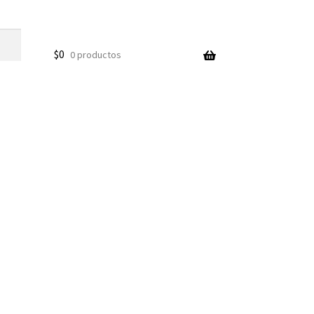
$
0
0 productos