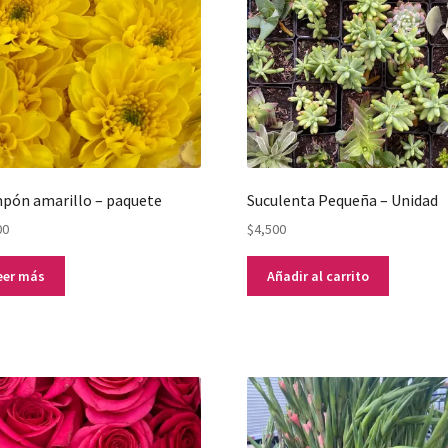
pón amarillo – paquete
Suculenta Pequeña – Unidad
00
$
4,500
eer más
Añadir al carrito