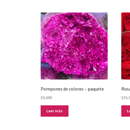
Pompones de colores – paquete
Rosa
$
9,000
$
33,
Leer más
L