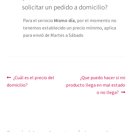
solicitar un pedido a domicilio?
Para el servicio
Mismo día
, por el momento no
tenemos establecido un precio mínimo, aplica
para envió de Martes a Sábado
Navegación
Anterior:
Siguiente:
¿Cuál es el precio del
¿Que puedo hacer si mi
domicilio?
producto llega en mal estado
de
o no llega?
entradas