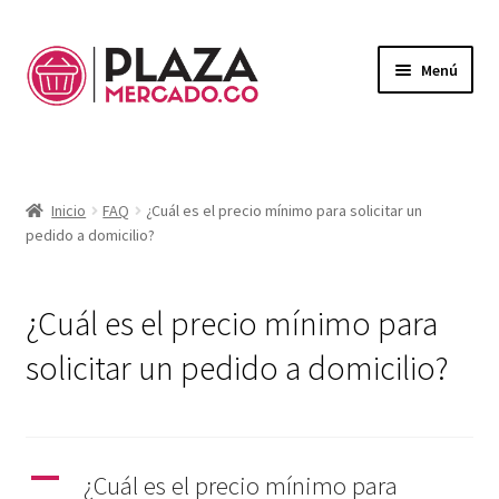
Menú
Mercado
Expandi
el
Domicilios
menú
Inicio
FAQ
¿Cuál es el precio mínimo para solicitar un
hijo
pedido a domicilio?
¿Necesitas ayuda?
Mi Cuenta
Expandi
¿Cuál es el precio mínimo para
el
Mi Carrito
menú
solicitar un pedido a domicilio?
hijo
A
¿Cuál es el precio mínimo para