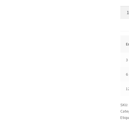
Pap
-
Unid
cant
E
3 
6 
1
SKU:
Cate
Etiq