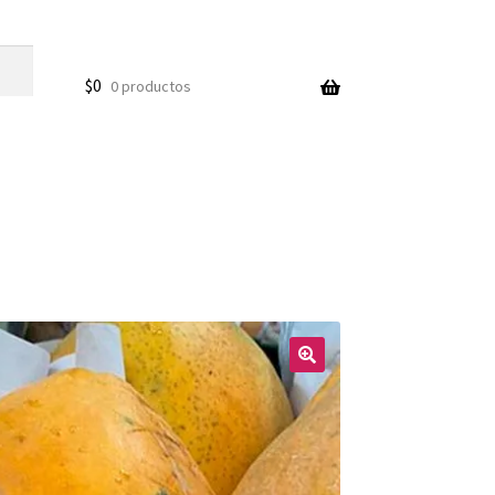
$
0
0 productos
🔍