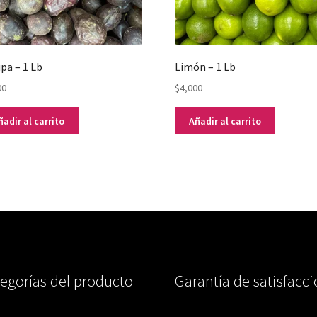
pa – 1 Lb
Limón – 1 Lb
00
$
4,000
ñadir al carrito
Añadir al carrito
egorías del producto
Garantía de satisfacc