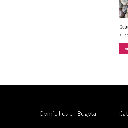
Gulu
$
4,5
A
Domicilios en Bogotá
Cat