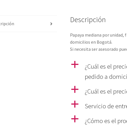
Descripción
ripción
Papaya mediana por unidad, f
domicilios en Bogotá.
Si necesita ser asesorado pu
a
¿Cuál es el prec
pedido a domici
a
¿Cuál es el prec
a
Servicio de ent
a
¿Cómo es el pro