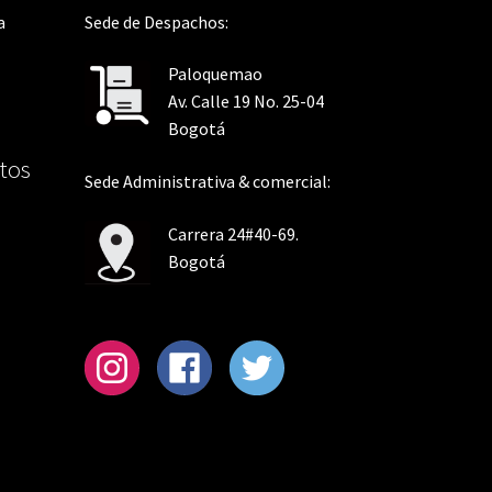
a
Sede de Despachos:
Paloquemao
Av. Calle 19 No. 25-04
Bogotá
tos
Sede Administrativa & comercial:
Carrera 24#40-69.
Bogotá