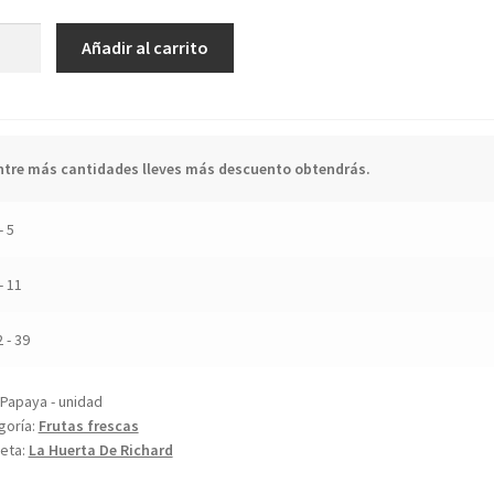
aya
Añadir al carrito
ad
idad
ntre más cantidades lleves más descuento obtendrás.
- 5
- 11
2 - 39
Papaya - unidad
goría:
Frutas frescas
ueta:
La Huerta De Richard