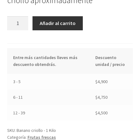
criollo aproximadamente
Banano
Añadir al carrito
criollo
-
1
Kilo
Entre más cantidades lleves más
Descuento
cantidad
descuento obtendrás.
unidad / precio
3 - 5
$
4,900
6 - 11
$
4,750
12 - 39
$
4,500
SKU:
Banano criollo - 1 Kilo
Categoría:
Frutas frescas