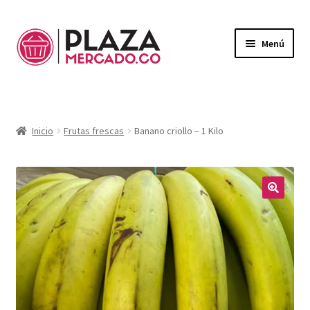
Menú
Mercado
Expandi
el
Domicilios
menú
Inicio
Frutas frescas
Banano criollo – 1 Kilo
hijo
¿Necesitas ayuda?
Mi Cuenta
Expandi
el
🔍
Mi Carrito
menú
hijo