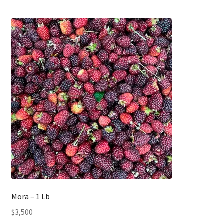
Mora – 1 Lb
$
3,500