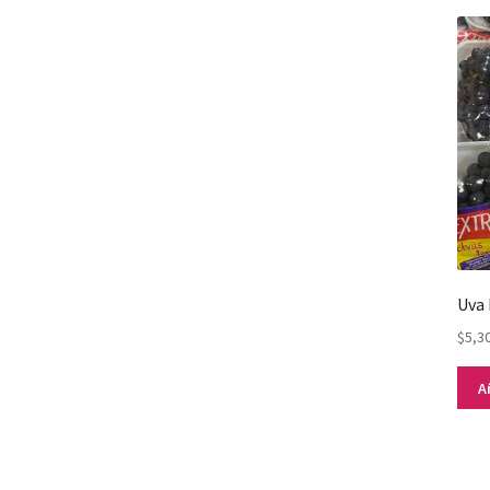
Uva 
$
5,3
A