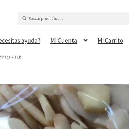
Buscar
Buscar
por:
ecesitas ayuda?
Mi Cuenta
Mi Carrito
inada – 1 Lb