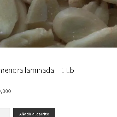
mendra laminada – 1 Lb
0,000
endra
Añadir al carrito