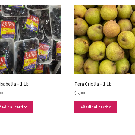
Isabella – 1 Lb
Pera Criolla – 1 Lb
00
$
6,800
ñadir al carrito
Añadir al carrito