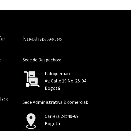
ión
Nuestras sedes
a
Sede de Despachos:
Paloquemao
Av. Calle 19 No. 25-04
Bogotá
tos
Sede Administrativa & comercial:
Carrera 24#40-69.
Bogotá