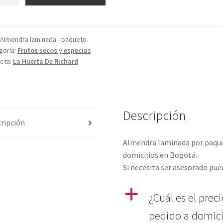
inada
Almendra laminada - paquete
goría:
Frutos secos y especias
idad
ueta:
La Huerta De Richard
Descripción
ripción
Almendra laminada por paquet
domicilios en Bogotá.
Si necesita ser asesorado pu
a
¿Cuál es el prec
pedido a domici