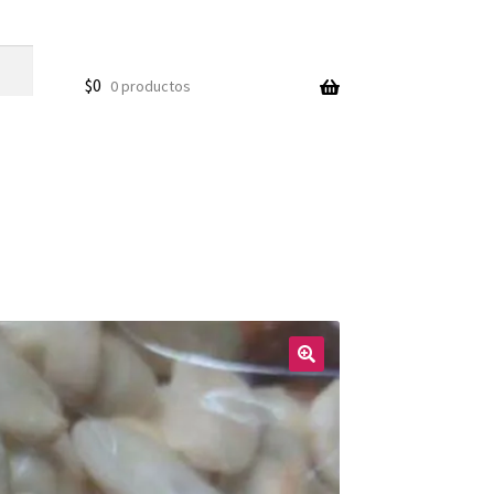
$
0
0 productos
🔍