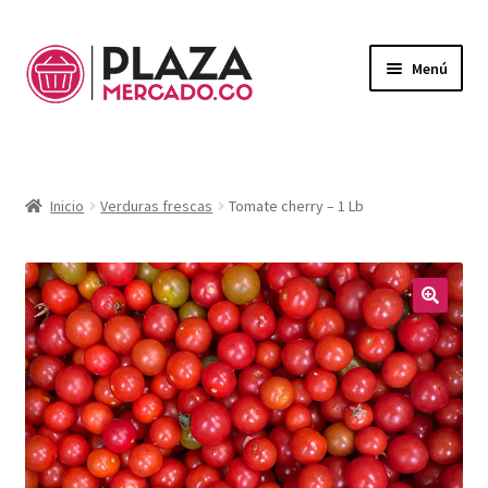
Menú
Mercado
Expandi
el
Domicilios
menú
Inicio
Verduras frescas
Tomate cherry – 1 Lb
hijo
¿Necesitas ayuda?
Mi Cuenta
Expandi
el
🔍
Mi Carrito
menú
hijo