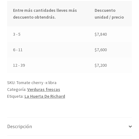
Entre más cantidades lleves más
Descuento
descuento obtendrás.
unidad / precio
3 - 5
$
7,840
6 - 11
$
7,600
12 - 39
$
7,200
SKU:
Tomate cherry -x libra
Categoría:
Verduras frescas
Etiqueta:
La Huerta De Richard
Descripción