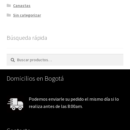
Canastas
Sin categorizar
Búsqueda rápida
Buscar
Buscar
por:
Domicilios en Bogotá
Podemos enviarle su pedido el mismo día si lo
realiza antes de las 8:00am.