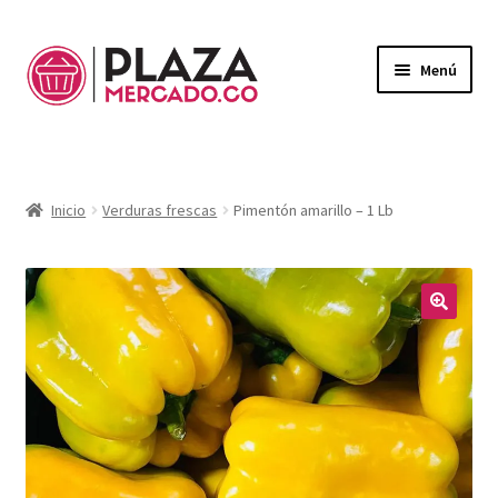
Menú
Mercado
Expandi
el
Domicilios
menú
Inicio
Verduras frescas
Pimentón amarillo – 1 Lb
hijo
¿Necesitas ayuda?
Mi Cuenta
Expandi
el
🔍
Mi Carrito
menú
hijo