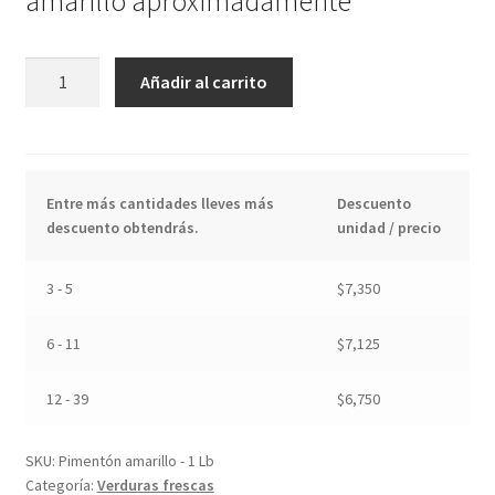
amarillo aproximadamente
Pimentón
Añadir al carrito
amarillo
-
1
Lb
Entre más cantidades lleves más
Descuento
cantidad
descuento obtendrás.
unidad / precio
3 - 5
$
7,350
6 - 11
$
7,125
12 - 39
$
6,750
SKU:
Pimentón amarillo - 1 Lb
Categoría:
Verduras frescas