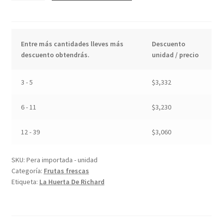
-
unidad
cantidad
Entre más cantidades lleves más
Descuento
descuento obtendrás.
unidad / precio
3 - 5
$
3,332
6 - 11
$
3,230
12 - 39
$
3,060
SKU:
Pera importada - unidad
Categoría:
Frutas frescas
Etiqueta:
La Huerta De Richard