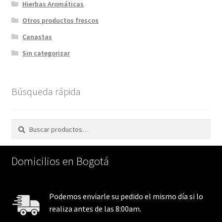
Hierbas Aromáticas
Otros productos frescos
Canastas
Sin categorizar
Búsqueda rápida
Buscar
Buscar
por:
Domicilios en Bogotá
Podemos enviarle su pedido el mismo día si lo
realiza antes de las 8:00am.