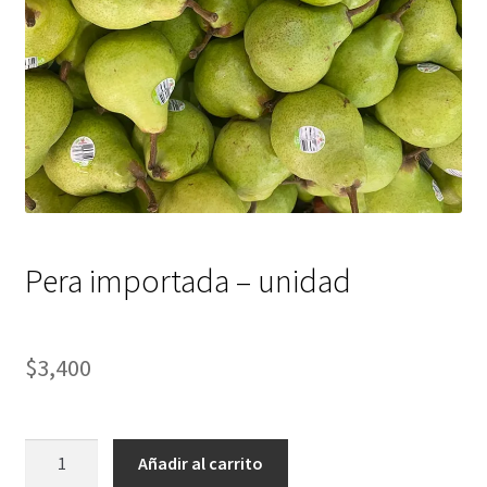
Pera importada – unidad
$
3,400
Pera
Añadir al carrito
importada