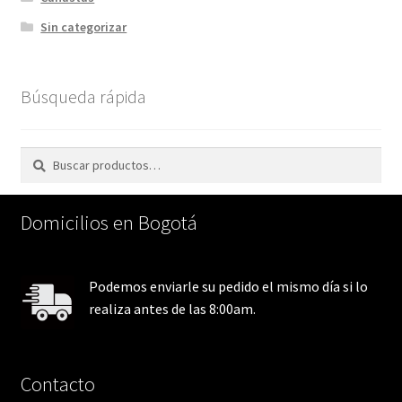
Sin categorizar
Búsqueda rápida
Buscar
Buscar
por:
Domicilios en Bogotá
Podemos enviarle su pedido el mismo día si lo
realiza antes de las 8:00am.
Contacto