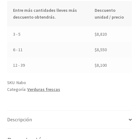
Entre más cantidades lleves más
Descuento
descuento obtendrás.
unidad / precio
3 - 5
$
8,820
6 - 11
$
8,550
12 - 39
$
8,100
SKU:
Nabo
Categoría:
Verduras frescas
Descripción