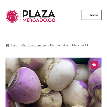
Menú
Mercado
Expandi
el
Domicilios
menú
Inicio
Verduras frescas
Nabo – Rábano blanco – 1 Lb
hijo
¿Necesitas ayuda?
Mi Cuenta
Expandi
el
🔍
Mi Carrito
menú
hijo