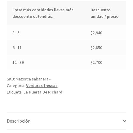
Entre más cantidades lleves más
Descuento
descuento obtendrás.
unidad / precio
3 - 5
$
2,940
6 - 11
$
2,850
12 - 39
$
2,700
SKU:
Mazorca sabanera -
Categoría:
Verduras frescas
Etiqueta:
La Huerta De Richard
Descripción