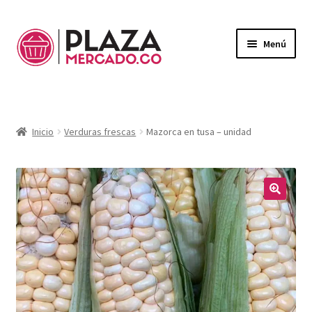
Menú
Mercado
Expandi
el
Domicilios
menú
Inicio
Verduras frescas
Mazorca en tusa – unidad
hijo
¿Necesitas ayuda?
Mi Cuenta
Expandi
el
🔍
Mi Carrito
menú
hijo