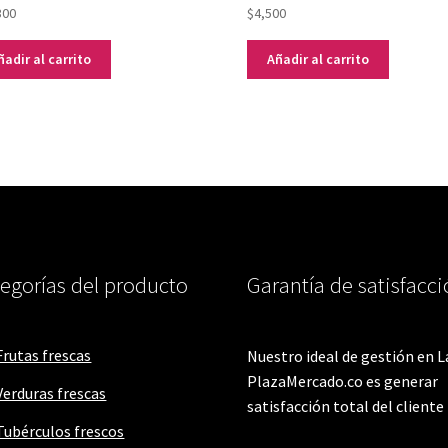
300
$
4,500
ñadir al carrito
Añadir al carrito
egorías del producto
Garantía de satisfacc
Frutas frescas
Nuestro ideal de gestión en L
PlazaMercado.co es generar
Verduras frescas
satisfacción total del cliente
Tubérculos frescos