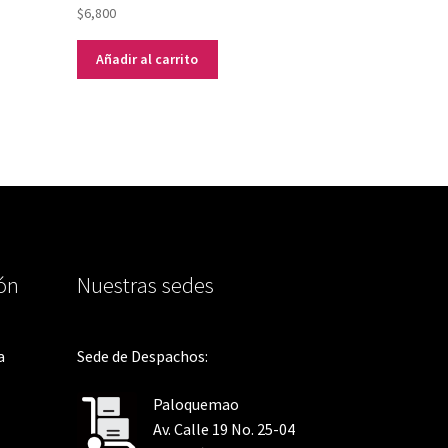
$
6,800
Añadir al carrito
ión
Nuestras sedes
a
Sede de Despachos:
Paloquemao
Av. Calle 19 No. 25-04