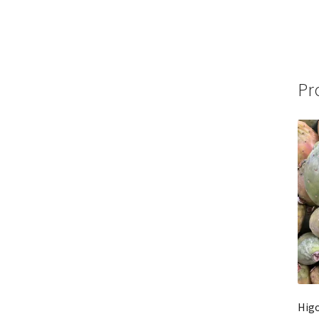
Pr
Higo