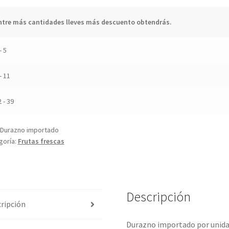
ntre más cantidades lleves más descuento obtendrás.
- 5
- 11
2 - 39
Durazno importado
goría:
Frutas frescas
Descripción
ripción
Durazno importado por unidad