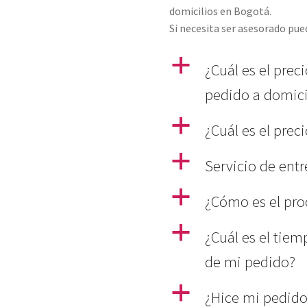
domicilios en Bogotá.
Si necesita ser asesorado pu
a
¿Cuál es el prec
pedido a domici
a
¿Cuál es el prec
a
Servicio de ent
a
¿Cómo es el pro
a
¿Cuál es el tiem
de mi pedido?
a
¿Hice mi pedido 