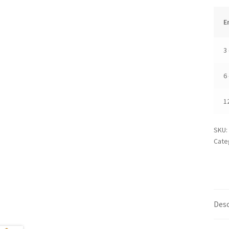
E
3 
6 
1
SKU:
Cate
Desc