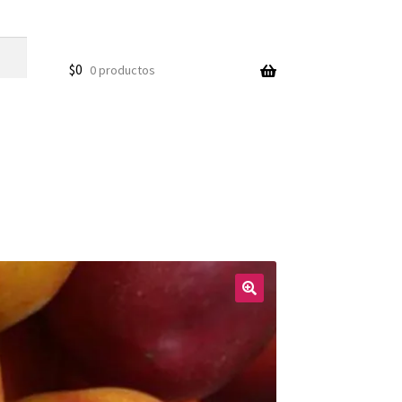
$
0
0 productos
🔍