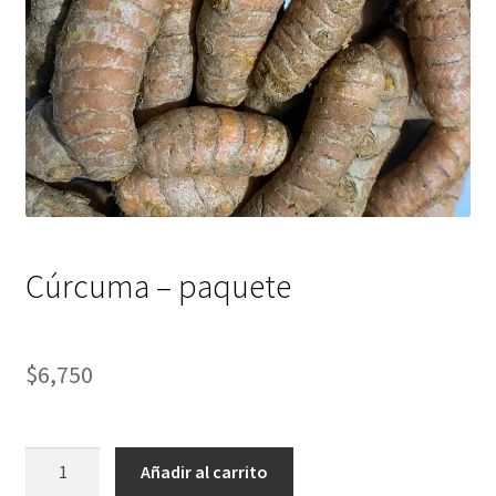
Cúrcuma – paquete
$
6,750
Cúrcuma
Añadir al carrito
-