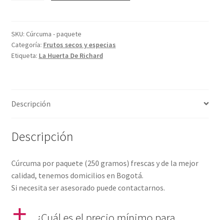
paquete
cantidad
SKU:
Cúrcuma - paquete
Categoría:
Frutos secos y especias
Etiqueta:
La Huerta De Richard
Descripción
Descripción
Cúrcuma por paquete (250 gramos) frescas y de la mejor
calidad, tenemos domicilios en Bogotá.
Si necesita ser asesorado puede contactarnos.
a
¿Cuál es el precio mínimo para