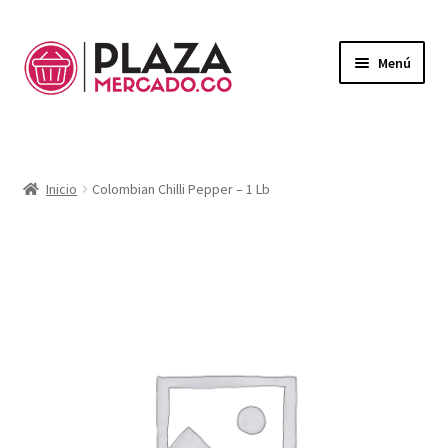
Menú
Mercado
Expandi
el
Domicilios
menú
Inicio
Colombian Chilli Pepper – 1 Lb
hijo
¿Necesitas ayuda?
Mi Cuenta
Expandi
el
Mi Carrito
menú
hijo