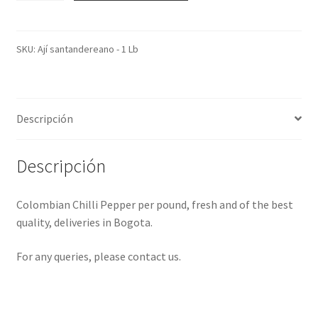
Pepper
-
1
SKU:
Ají santandereano - 1 Lb
Lb
cantidad
Descripción
Descripción
Colombian Chilli Pepper per pound, fresh and of the best
quality, deliveries in Bogota.
For any queries, please contact us.