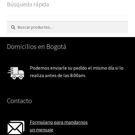
Búsqueda rápida
Buscar
Buscar
por:
Domicilios en Bogotá
Podemos enviarle su pedido el mismo día si lo
realiza antes de las 8:00am.
Contacto
Formulario para mandarnos
un mensaje