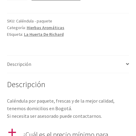
paquete
cantidad
SKU:
Caléndula - paquete
Categoría:
Hierbas Aromáticas
Etiqueta:
La Huerta De Richard
Descripción
Descripción
Caléndula por paquete, frescas y de la mejor calidad,
tenemos domicilios en Bogotá.
Si necesita ser asesorado puede contactarnos.
a
¿Cuál es el precio mínimo para