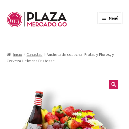
Menú
Mercado
Expandi
el
Domicilios
menú
Inicio
Canastas
Ancheta de cosecha | Frutas y Flores, y
hijo
Cerveza Liefmans Fruitesse
¿Necesitas ayuda?
Mi Cuenta
Expandi
el
Mi Carrito
menú
🔍
hijo