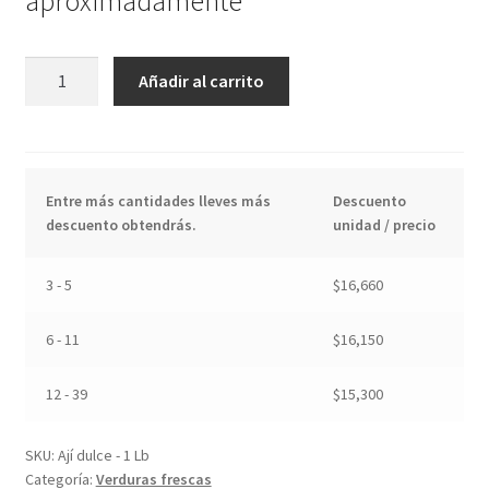
aproximadamente
Ají
Añadir al carrito
dulce
-
1
Lb
Entre más cantidades lleves más
Descuento
cantidad
descuento obtendrás.
unidad / precio
3 - 5
$
16,660
6 - 11
$
16,150
12 - 39
$
15,300
SKU:
Ají dulce - 1 Lb
Categoría:
Verduras frescas