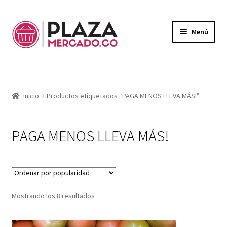
Menú
Mercado
Expandi
el
Domicilios
menú
Inicio
Productos etiquetados “PAGA MENOS LLEVA MÁS!”
hijo
¿Necesitas ayuda?
Mi Cuenta
PAGA MENOS LLEVA MÁS!
Expandi
el
Mi Carrito
menú
hijo
Ordenado
Mostrando los 8 resultados
por
popularidad