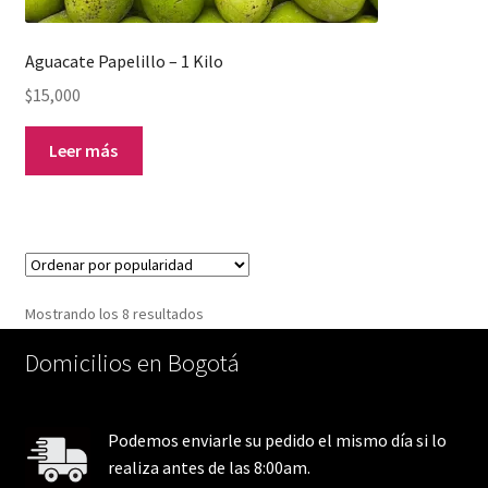
Aguacate Papelillo – 1 Kilo
$
15,000
Leer más
Ordenado
Mostrando los 8 resultados
por
Domicilios en Bogotá
popularidad
Podemos enviarle su pedido el mismo día si lo
realiza antes de las 8:00am.