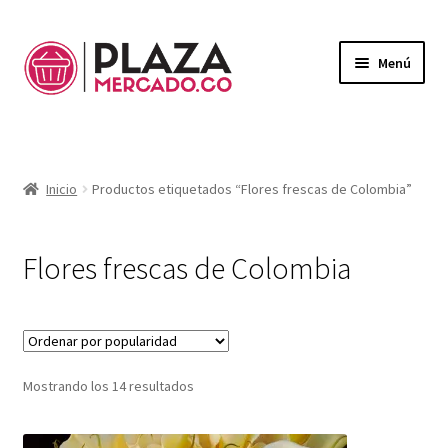
Menú
Mercado
Expandi
el
Domicilios
menú
Inicio
Productos etiquetados “Flores frescas de Colombia”
hijo
¿Necesitas ayuda?
Mi Cuenta
Flores frescas de Colombia
Expandi
el
Mi Carrito
menú
hijo
Ordenado
Mostrando los 14 resultados
por
popularidad