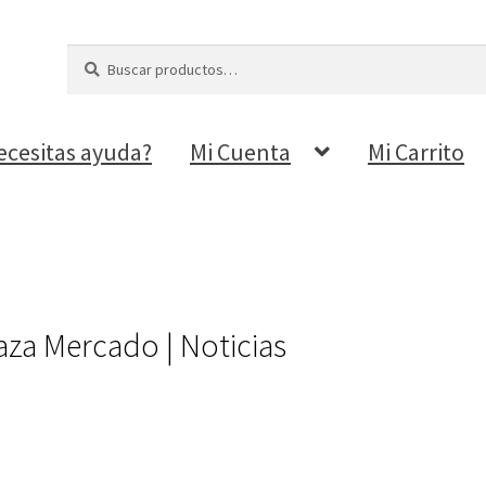
Buscar
Buscar
por:
ecesitas ayuda?
Mi Cuenta
Mi Carrito
aza Mercado | Noticias