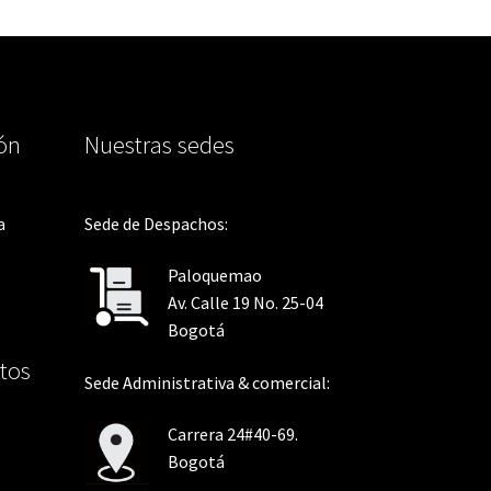
ión
Nuestras sedes
a
Sede de Despachos:
Paloquemao
Av. Calle 19 No. 25-04
Bogotá
tos
Sede Administrativa & comercial:
Carrera 24#40-69.
Bogotá