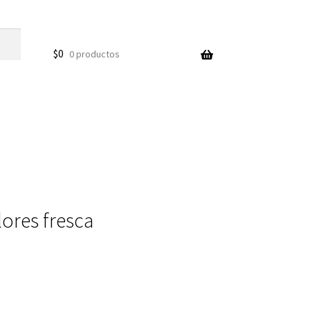
$
0
0 productos
lores fresca