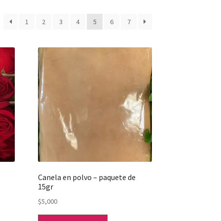
1
2
3
4
5
6
7
Canela en polvo – paquete de
15gr
$
5,000