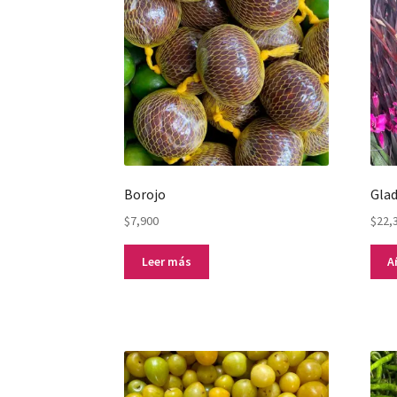
Borojo
Glad
$
7,900
$
22,
Leer más
A