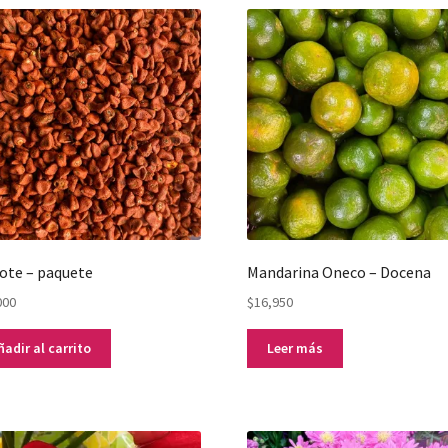
ote – paquete
Mandarina Oneco – Docena
000
$
16,950
ñadir al carrito
Leer más