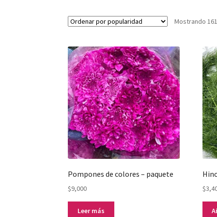
Mostrando 161
Pompones de colores – paquete
Hino
$
9,000
$
3,4
Leer más
A