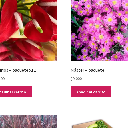
rios – paquete x12
Máster – paquete
300
$
9,000
ñadir al carrito
Añadir al carrito