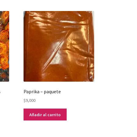
s
Paprika – paquete
$
9,000
Añadir al carrito