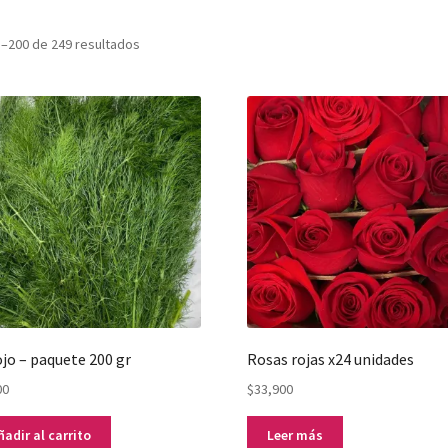
Ordenado
–200 de 249 resultados
por
popularidad
jo – paquete 200 gr
Rosas rojas x24 unidades
00
$
33,900
ñadir al carrito
Leer más