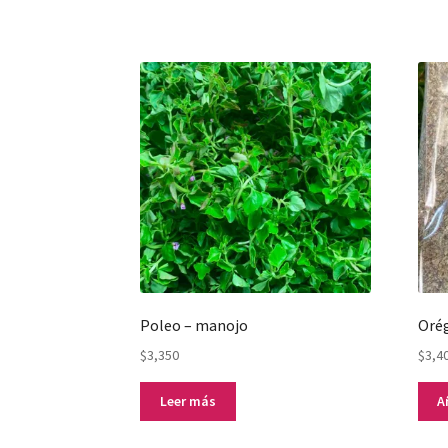
Poleo – manojo
Orég
$
3,350
$
3,4
Leer más
A