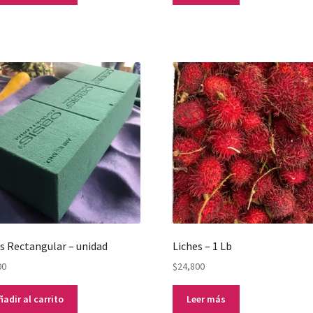
s Rectangular – unidad
Liches – 1 Lb
00
$
24,800
ñadir al carrito
Leer más