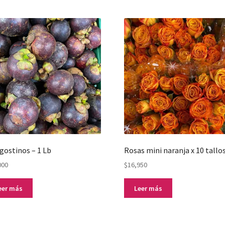
ostinos – 1 Lb
Rosas mini naranja x 10 tallo
000
$
16,950
eer más
Leer más