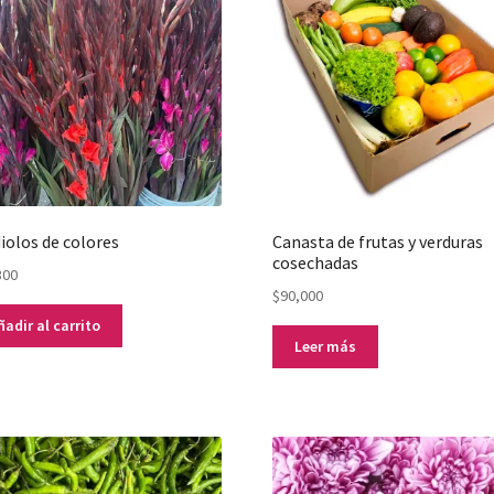
iolos de colores
Canasta de frutas y verduras
cosechadas
300
$
90,000
ñadir al carrito
Leer más