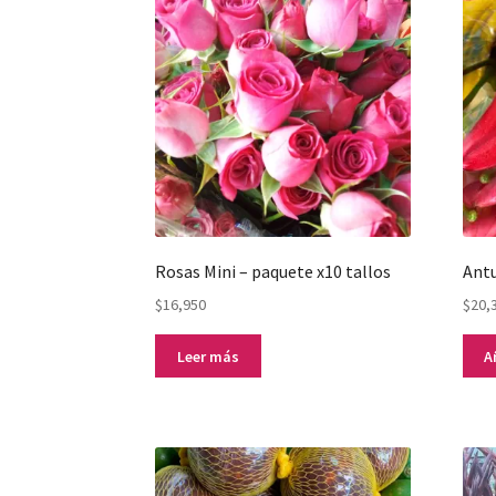
Rosas Mini – paquete x10 tallos
Antu
$
16,950
$
20,
Leer más
A