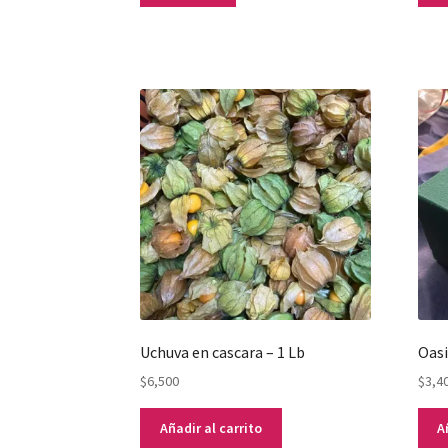
Uchuva en cascara – 1 Lb
Oasi
$
6,500
$
3,4
Añadir al carrito
A