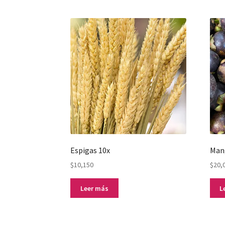
Espigas 10x
Mang
$
10,150
$
20,
Leer más
L