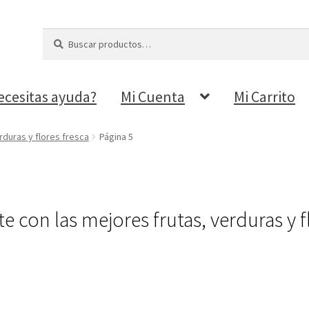
Buscar
Buscar
por:
ecesitas ayuda?
Mi Cuenta
Mi Carrito
rduras y flores fresca
Página 5
 con las mejores frutas, verduras y f